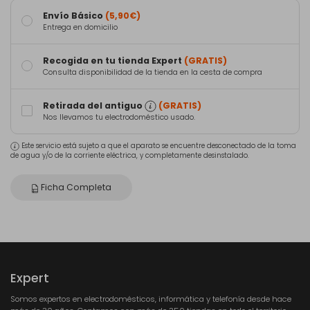
Envío Básico
(5,90€)
Entrega en domicilio
Recogida en tu tienda Expert
(GRATIS)
Consulta disponibilidad de la tienda en la cesta de compra
Retirada del antiguo
(GRATIS)
Nos llevamos tu electrodoméstico usado.
Este servicio está sujeto a que el aparato se encuentre desconectado de la toma
de agua y/o de la corriente eléctrica, y completamente desinstalado.
Ficha Completa
Expert
Somos expertos en electrodomésticos, informática y telefonía desde hace