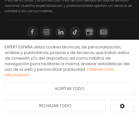
más de 30 años. Contamos con más de 350 tiendas en todo el territorio
nacional. Nuestra especialización y profesionalidad aportan un servicio de
calidad a los consumidores.
EXPERT ESPAÑA utiliza cookies técnicas, de personalización,
Compra Online
análisis y publicitarias, propias y de terceros, que tratan datos
de conexión y/o del dispositivo, así como hábitos de
Mi cuenta y pedidos
navegación para facilitarle la misma, analizar estadísticas del
uso de la web y personalizar publicidad.
Obtener más
Condiciones generales de compra
Radio despertador Elbe CR-932, Digital AM/FM
información.
Gastos de envío
18,90€
IVA Inc.
Puesta en marcha y retirada
ACEPTAR TODO
Ficha de información
Consultar
del producto
disponibilidad
Devoluciones
Formas de pago
RECHAZAR TODO
Añadir al carrito
Apúntate a nuestra newsletter
Déjanos tus datos y te enviaremos información sobre nuestras ofertas y
promociones.