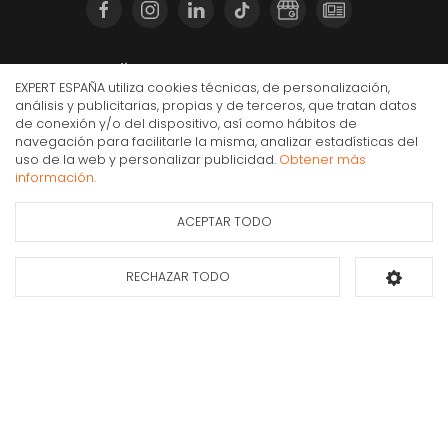
Compra Online
EXPERT ESPAÑA utiliza cookies técnicas, de personalización,
análisis y publicitarias, propias y de terceros, que tratan datos
Mi cuenta y pedidos
de conexión y/o del dispositivo, así como hábitos de
Condiciones generales de compra
navegación para facilitarle la misma, analizar estadísticas del
uso de la web y personalizar publicidad.
Obtener más
Gastos de envío
Sacacorchos eléctrico recargable JATA HVIN2201
información.
Puesta en marcha y retirada
28,90€
IVA Inc.
Devoluciones
ACEPTAR TODO
Ficha de información
Consultar
Formas de pago
del producto
disponibilidad
RECHAZAR TODO
Añadir al carrito
Apúntate a nuestra newsletter
Déjanos tus datos y te enviaremos información sobre nuestras ofertas y
promociones.
Suscribirse*