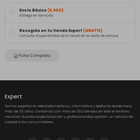
Envío Básico
(5,90€)
Entrega en domicilio
Recogida en tu tienda Expert
(GRATIS)
Consulta disponibilidad de la tienda en la cesta de compra
Ficha Completa
Expert
Somos expertos en electrodomésticos, informática y telefonía desde hace
más de 30 años. Contamos con más de 350 tiendas en todo el territorio
nacional. Nuestra especialización y profesionalidad aportan un servicio de
calidad a los consumidores.