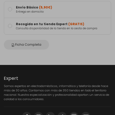
Envío Básico
(5,90€)
Entrega en domicilio
Recogida en tu tienda Expert
(GRATIS)
Consulta disponibilidad de la tienda en la cesta de compra
Ficha Completa
Expert
Somos expertos en electrodomésticos, informática y telefonía desde hace
más de 30 años. Contamos con más de 350 tiendas en todo el territorio
nacional. Nuestra especialización y profesionalidad aportan un servicio de
calidad a los consumidores.