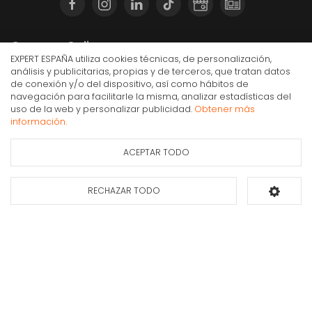
Compra Online
EXPERT ESPAÑA utiliza cookies técnicas, de personalización,
Mi cuenta y pedidos
análisis y publicitarias, propias y de terceros, que tratan datos
de conexión y/o del dispositivo, así como hábitos de
Condiciones generales de compra
navegación para facilitarle la misma, analizar estadísticas del
Gastos de envío
uso de la web y personalizar publicidad.
Obtener más
Secador de pelo Beurer HC 55, 2.000 W, Negro
información.
Puesta en marcha y retirada
38,90€
IVA Inc.
Devoluciones
ACEPTAR TODO
Ficha de información
Consultar
Formas de pago
del producto
disponibilidad
RECHAZAR TODO
Añadir al carrito
Apúntate a nuestra newsletter
Déjanos tus datos y te enviaremos información sobre nuestras ofertas y
promociones.
Suscribirse*