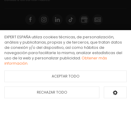
Compra Online
EXPERT ESPAÑA utiliza cookies técnicas, de personalización,
análisis y publicitarias, propias y de terceros, que tratan datos
Mi cuenta y pedidos
de conexión y/o del dispositivo, así como hábitos de
navegación para facilitarle la misma, analizar estadísticas del
Condiciones generales de compra
uso de la web y personalizar publicidad.
Obtener más
Taurus 900386000 secador 2400 W Negro
Gastos de envío
información.
Puesta en marcha y retirada
ACEPTAR TODO
Ficha de información
Devoluciones
del producto
Formas de pago
RECHAZAR TODO
Añadir al carrito
Apúntate a nuestra newsletter
Déjanos tus datos y te enviaremos información sobre nuestras ofertas y
promociones.