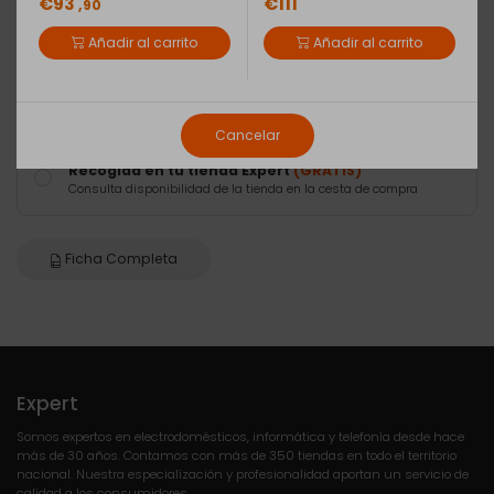
€93
€111
,90
Tipo de envío
Añadir al carrito
Añadir al carrito
Envío Básico
(5,90€)
Entrega en domicilio
Cancelar
Recogida en tu tienda Expert
(GRATIS)
Consulta disponibilidad de la tienda en la cesta de compra
Ficha Completa
Expert
Somos expertos en electrodomésticos, informática y telefonía desde hace
más de 30 años. Contamos con más de 350 tiendas en todo el territorio
nacional. Nuestra especialización y profesionalidad aportan un servicio de
calidad a los consumidores.