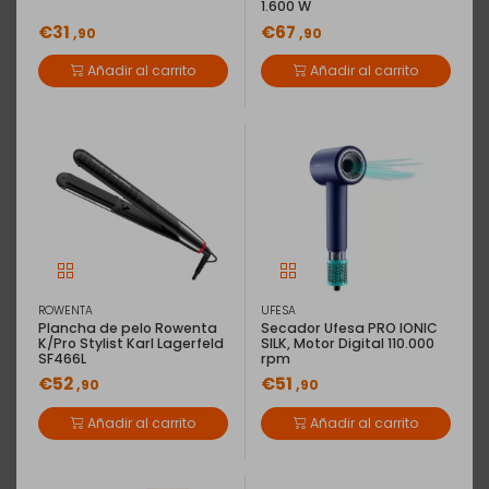
1.600 W
€31
€67
,90
,90
Añadir al carrito
Añadir al carrito
ROWENTA
UFESA
Plancha de pelo Rowenta
Secador Ufesa PRO IONIC
K/Pro Stylist Karl Lagerfeld
SILK, Motor Digital 110.000
SF466L
rpm
€52
€51
,90
,90
Añadir al carrito
Añadir al carrito