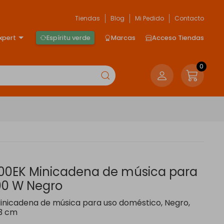
Tiendas
Blog
Mi Pedido
Contacto
xpert
Espíritu verde
Marcas
Acceso Tiendas
0
00EK Minicadena de música para
00 W Negro
inicadena de música para uso doméstico, Negro,
13 cm