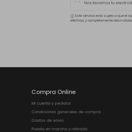
Nos llevamos tu electro
Este servicio está sujeto a que el 
eléctrica, y completamente desinstala
Compra Online
Mi cuenta y pedidos
Condiciones generales de compra
Gastos de envío
Puesta en marcha y retirada