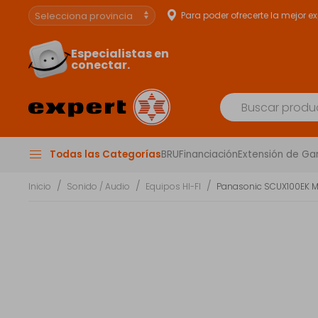
Para poder ofrecerte la mejor e
Especialistas en
conectar.
Todas las Categorías
BRU
Financiación
Extensión de Ga
Inicio
Sonido / Audio
Equipos HI-FI
Panasonic SCUX100EK M