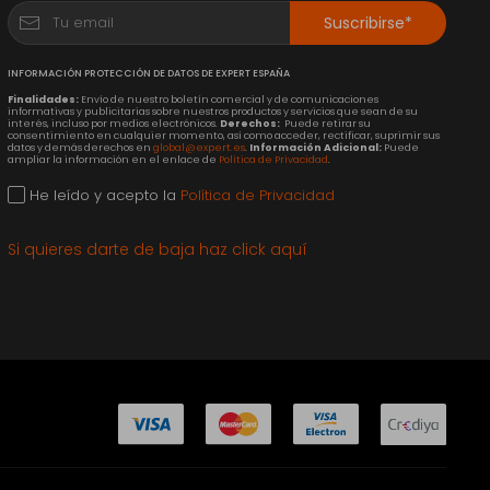
Suscribirse*
INFORMACIÓN PROTECCIÓN DE DATOS DE EXPERT ESPAÑA
Finalidades:
Envío de nuestro boletín comercial y de comunicaciones
informativas y publicitarias sobre nuestros productos y servicios que sean de su
interés, incluso por medios electrónicos.
Derechos:
Puede retirar su
consentimiento en cualquier momento, así como acceder, rectificar, suprimir sus
datos y demás derechos en
global@expert.es
.
Información Adicional:
Puede
ampliar la información en el enlace de
Política de Privacidad
.
He leído y acepto la
Política de Privacidad
Si quieres darte de baja haz click aquí