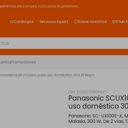
xperiencia de compra, indícanos tu provincia
Catálogos
Servicios Expert
Sobre nosotros
Club E
rantía
Promociones
inicadena de música para uso doméstico 300 W Negro
EAN: 5025232856497
Panasonic SCUX1
uso doméstico 3
Panasonic SC-UX100E-K, M
Malasia, 300 W, De 2 vías, 