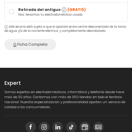
Retirada del antiguo
(GRATIS)
Nos llevamos tu electrodoméstico usado.
Este servicio está sujeto a que el aparato se encuentre desconectado de la toma
de agua y/o de la corriente eléctrica, y completamente desinstalado.
Ficha Completa
Expert
Somos expertos en electrodomésticos, informática y telefonía desde hace
más de 30 años. Contamos con más de 350 tiendas en todo el territorio
nacional. Nuestra especialización y profesionalidad aportan un servicio de
calidad a los consumidores.