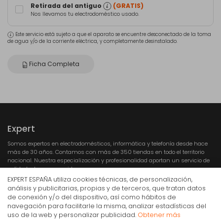
Retirada del antiguo
(GRATIS)
Nos llevamos tu electrodoméstico usado.
Este servicio está sujeto a que el aparato se encuentre desconectado de la toma
de agua y/o de la corriente eléctrica, y completamente desinstalado.
Ficha Completa
Expert
Somos expertos en electrodomésticos, informática y telefonía desde hace
más de 30 años. Contamos con más de 350 tiendas en todo el territorio
nacional. Nuestra especialización y profesionalidad aportan un servicio de
calidad a los consumidores.
EXPERT ESPAÑA utiliza cookies técnicas, de personalización,
análisis y publicitarias, propias y de terceros, que tratan datos
de conexión y/o del dispositivo, así como hábitos de
navegación para facilitarle la misma, analizar estadísticas del
Vivanco VVTVFMOR65INCH45KG soporte para TV
uso de la web y personalizar publicidad.
Obtener más