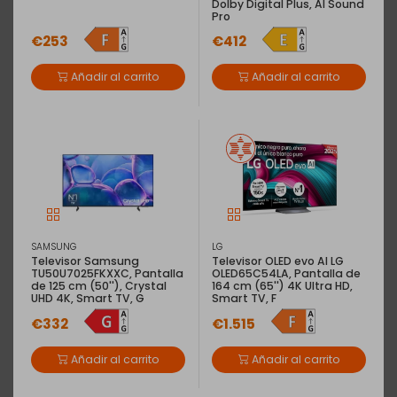
Dolby Digital Plus, AI Sound
Pro
€253
€412
Añadir al carrito
Añadir al carrito
SAMSUNG
LG
Televisor Samsung
Televisor OLED evo AI LG
TU50U7025FKXXC, Pantalla
OLED65C54LA, Pantalla de
de 125 cm (50''), Crystal
164 cm (65'') 4K Ultra HD,
UHD 4K, Smart TV, G
Smart TV, F
€332
€1.515
Añadir al carrito
Añadir al carrito