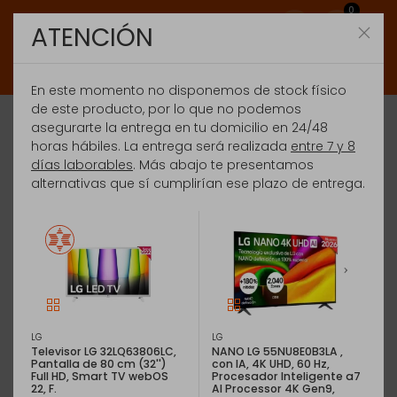
0
ATENCIÓN
En este momento no disponemos de stock físico
de este producto, por lo que no podemos
asegurarte la entrega en tu domicilio en 24/48
horas hábiles. La entrega será realizada
entre 7 y 8
días laborables
. Más abajo te presentamos
alternativas que sí cumplirían ese plazo de entrega.
LG
LG
Televisor LG 32LQ63806LC,
NANO LG 55NU8E0B3LA ,
Pantalla de 80 cm (32'')
con IA, 4K UHD, 60 Hz,
Full HD, Smart TV webOS
Procesador Inteligente a7
22, F.
AI Processor 4K Gen9,