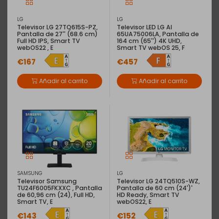
LG
LG
Televisor LG 27TQ615S-PZ,
Televisor LED LG AI
Pantalla de 27'' (68.6 cm)
65UA75006LA, Pantalla de
Full HD IPS, Smart TV
164 cm (65'') 4K UHD,
webOS22 , E
Smart TV webOS 25, F
€167
€457
EAN: 5025232952717
Añadir al carrito
Añadir al carrito
Televisor OLED Panasonic TX-
55MZ800E, Pantalla de 139 cm (55'') 4K
Ultra HD, Google TV, G
Televisor OLED Panasonic TX-55MZ800E, Pantalla de
139 cm (55'') 4K Ultra HD, Google TV, Dolby Atmos,
Dolby Vision / HDR10+ / HDR10 / HLG y Modo de
cineasta, 4K Color Engine PRO, DVB-T/T2/C/S/S2 -
HEVC, clase G
SAMSUNG
LG
Televisor Samsung
Televisor LG 24TQ510S-WZ,
TU24F6005FKXXC , Pantalla
Pantalla de 60 cm (24')'
de 60,96 cm (24), Full HD,
HD Ready, Smart TV
Descripción
Características
Smart TV, E
webOS22, E
€143
€152