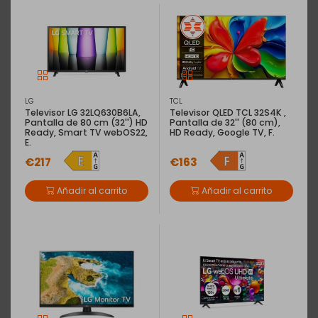
LG
TCL
Televisor LG 32LQ630B6LA,
Televisor QLED TCL 32S4K ,
Pantalla de 80 cm (32'') HD
Pantalla de 32'' (80 cm),
Ready, Smart TV webOS22,
HD Ready, Google TV, F.
E.
€217
€163
Añadir al carrito
Añadir al carrito