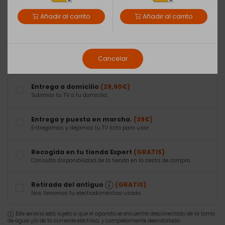
Google TV: el entretenimiento que te encanta. Con un poco de
ayuda de Google
Añadir al carrito
Añadir al carrito
Asistente de Google: haz más en tu...
(Ver más)
Tipo de envío
Cancelar
Entrega a domicilio
(29,90€)
Subimos tu TV a tu domicilio.
Entrega y puesta en marcha.
(39€)
Entregamos y dejamos tu TV listo para usar
Recogida en tu tienda Expert
(GRATIS)
Consulta disponibilidad de la tienda en la cesta de compra
Retirada del antiguo
(GRATIS)
Nos llevamos tu electrodoméstico usado.
Este servicio está sujeto a que el aparato se encuentre desconectado de la toma
de agua y/o de la corriente eléctrica, y completamente desinstalado.