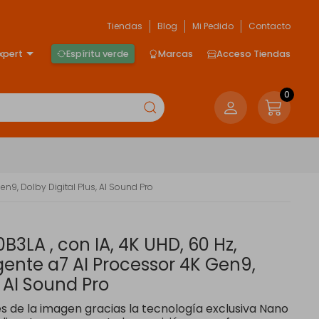
Tiendas
Blog
Mi Pedido
Contacto
xpert
Espíritu verde
Marcas
Acceso Tiendas
0
en9, Dolby Digital Plus, AI Sound Pro
3LA , con IA, 4K UHD, 60 Hz,
gente a7 AI Processor 4K Gen9,
, AI Sound Pro
s de la imagen gracias la tecnología exclusiva Nano