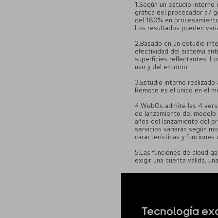
1.Según un estudio interno 
gráfica del procesador a7 
del 180% en procesamiento 
Los resultados pueden varia
2.Basado en un estudio inte
efectividad del sistema ant
superficies reflectantes. L
uso y del entorno.
3.Estudio interno realizad
Remote es el único en el m
4.WebOs admite las 4 versi
de lanzamiento del modelo a
años del lanzamiento del pr
servicios variarán según mo
características y funcione
5.Las funciones de cloud g
exigir una cuenta válida, un
Tecnología exc