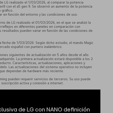
de LG realizado el 1/03/2026, al comparar la potencia
gen9 con el a5 gen 9. Se observó un aumento de la potencia
gráfico.
r en función del entorno y las condiciones de uso.
rno de LG realizado el 01/03/2026, en el que se analizó la
irreflejos en diferentes paneles en comparación con
os resultados pueden variar en función de las condiciones de
o a fecha de 1/03/2026. Según dicho estudio, el mando Magic
ercado español con puntero inalámbrico.
ones siguientes de actualización en 5 años desde el año
dquirido. La primera actualización estará disponible a los 2
oducto. Características, actualizaciones, aplicaciones y
delo. Las actualizaciones del sistema operativo no incluyen
s que dependan de hardware más reciente.
aming pueden requerir servicios de terceros. Su uso puede
a suscripción activa y conexión a internet.
lusiva de LG con NANO definición