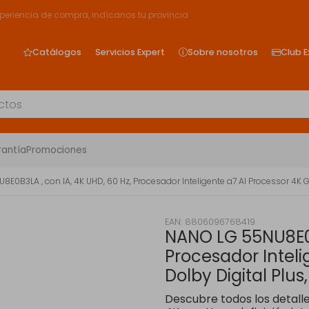
xperiencia de compra, indícanos tu provincia
Catálogos
Servicios Expert
Sobre nosotros
Club E
rantía
Promociones
E0B3LA , con IA, 4K UHD, 60 Hz, Procesador Inteligente a7 AI Processor 4K G
EAN: 8806096768419
NANO LG 55NU8E0B
Procesador Inteli
Dolby Digital Plus
Descubre todos los detalle