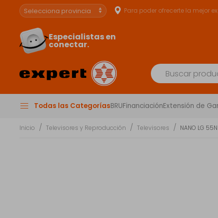
Para poder ofrecerte la mejor e
Especialistas en
conectar.
Todas las Categorías
BRU
Financiación
Extensión de Ga
Inicio
Televisores y Reproducción
Televisores
NANO LG 55NU8