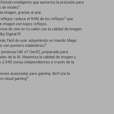
nición inteligente que aumenta la precisión para
1
 de nitidez
.
la imagen, gracias al aná
2
eflejos: reduce el 94% de los reflejos
que
de imagen con bajos reflejos.
encia de cine en tu salón con la calidad de imagen
by Digital Pl
ás fácil de usar adquiriendo un mando Magic
3
o con puntero inalámbrico
a potencia (4K α7 Gen9), preparado para
des de la IA. Maximiza la calidad de imagen y
n 2.040 zonas independientes a través de la
iones avanzadas para gaming: disfruta la
5
on cloud gaming
.