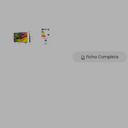
s
Next
Ficha Completa