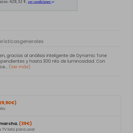
rísticas
generales
en, gracias al análisis inteligente de Dynamic Tone
pendientes y hasta 300 nits de luminosidad. Con
ce...
(Ver más)
29,90€)
lio.
 marcha.
(39€)
TV listo para usar