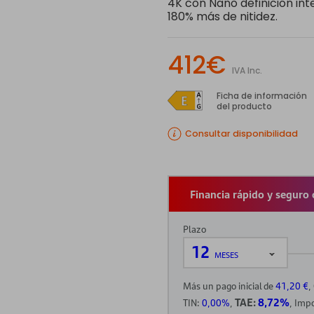
4K con Nano definición int
180% más de nitidez.
412€
IVA Inc.
Ficha de información
del producto
Consultar disponibilidad