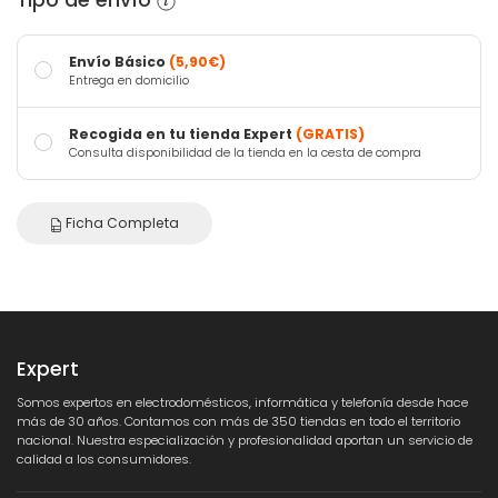
Tipo de envío
Envío Básico
(5,90€)
Entrega en domicilio
Recogida en tu tienda Expert
(GRATIS)
Consulta disponibilidad de la tienda en la cesta de compra
Ficha Completa
Expert
Somos expertos en electrodomésticos, informática y telefonía desde hace
más de 30 años. Contamos con más de 350 tiendas en todo el territorio
nacional. Nuestra especialización y profesionalidad aportan un servicio de
calidad a los consumidores.