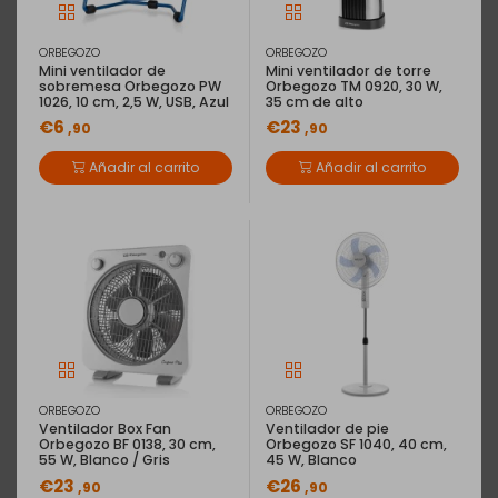
ORBEGOZO
ORBEGOZO
Mini ventilador de
Mini ventilador de torre
sobremesa Orbegozo PW
Orbegozo TM 0920, 30 W,
1026, 10 cm, 2,5 W, USB, Azul
35 cm de alto
EAN: 8422160058448
Circulador de aire Ufesa 3D AALBORG,
€6
€23
,90
,90
70W, 1 metro de alto, Negro
Añadir al carrito
Añadir al carrito
Circulador de aire con una oscilación 3D con 70 W de
potencia, pantalla LED táctil, 3 velocidades, 3 modos
de aire, altura de 1 metro, mando a distancia, negro.
Descripción
Características
El
circulador de aire Aalborg
será tu mejor aliado en verano.
Está
ORBEGOZO
ORBEGOZO
equipado con una
oscilación 3D
, que distribuye el...
(Ver más)
Ventilador Box Fan
Ventilador de pie
Orbegozo BF 0138, 30 cm,
Orbegozo SF 1040, 40 cm,
55 W, Blanco / Gris
45 W, Blanco
€23
€26
,90
,90
Tipo de envío