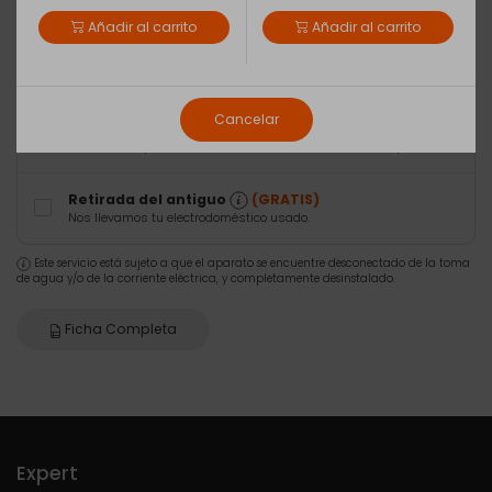
Añadir al carrito
Añadir al carrito
Envío Básico
(5,90€)
Entrega en domicilio
Cancelar
Recogida en tu tienda Expert
(GRATIS)
Consulta disponibilidad de la tienda en la cesta de compra
Retirada del antiguo
(GRATIS)
Nos llevamos tu electrodoméstico usado.
Este servicio está sujeto a que el aparato se encuentre desconectado de la toma
de agua y/o de la corriente eléctrica, y completamente desinstalado.
Ficha Completa
Expert