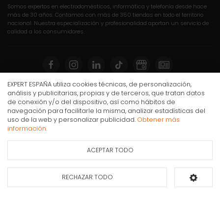
Somos expertos en electrodomésticos, informática y telefonía desde hace
más de 30 años. Contamos con más de 350 tiendas en todo el territorio
nacional. Nuestra especialización y profesionalidad aportan un servicio de
calidad a los consumidores.
EXPERT ESPAÑA utiliza cookies técnicas, de personalización,
Compra Online
análisis y publicitarias, propias y de terceros, que tratan datos
de conexión y/o del dispositivo, así como hábitos de
navegación para facilitarle la misma, analizar estadísticas del
Mi cuenta y pedidos
Circulador de aire Ufesa 3D AALBORG, 70W, 1 metro
uso de la web y personalizar publicidad.
Obtener más
Condiciones generales de compra
de alto, Negro
información.
Gastos de envío
ACEPTAR TODO
Puesta en marcha y retirada
Ficha de información
del producto
Devoluciones
RECHAZAR TODO
Añadir al carrito
Formas de pago
Apúntate a nuestra newsletter