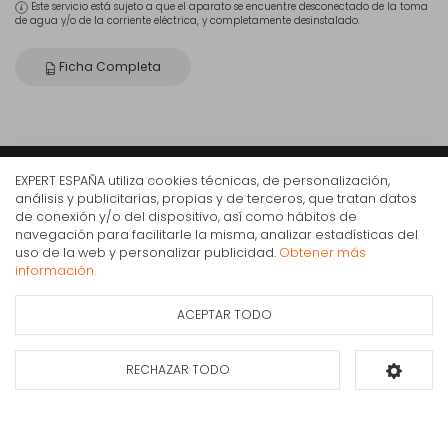
Este servicio está sujeto a que el aparato se encuentre desconectado de la toma
de agua y/o de la corriente eléctrica, y completamente desinstalado.
Ficha Completa
EXPERT ESPAÑA utiliza cookies técnicas, de personalización,
Expert
análisis y publicitarias, propias y de terceros, que tratan datos
de conexión y/o del dispositivo, así como hábitos de
Somos expertos en electrodomésticos, informática y telefonía desde hace
navegación para facilitarle la misma, analizar estadísticas del
más de 30 años. Contamos con más de 350 tiendas en todo el territorio
Placa de inducción Balay 3EB865FR de 60 cm Negro
uso de la web y personalizar publicidad.
Obtener más
nacional. Nuestra especialización y profesionalidad aportan un servicio de
sin marco de acero inoxidable
información.
calidad a los consumidores.
354€
IVA Inc.
ACEPTAR TODO
Ficha de información
Consultar
del producto
disponibilidad
RECHAZAR TODO
Añadir al carrito
Compra Online
Mi cuenta y pedidos