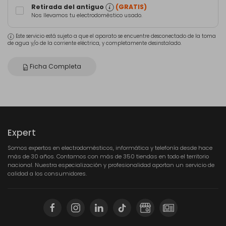
Retirada del antiguo
(GRATIS)
Nos llevamos tu electrodoméstico usado.
Este servicio está sujeto a que el aparato se encuentre desconectado de la toma
de agua y/o de la corriente eléctrica, y completamente desinstalado.
Ficha Completa
Expert
Somos expertos en electrodomésticos, informática y telefonía desde hace
más de 30 años. Contamos con más de 350 tiendas en todo el territorio
nacional. Nuestra especialización y profesionalidad aportan un servicio de
calidad a los consumidores.