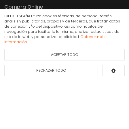
Compra Online
EXPERT ESPAÑA utiliza cookies técnicas, de personalización,
Mi cuenta y pedidos
análisis y publicitarias, propias y de terceros, que tratan datos
Condiciones generales de compra
de conexión y/o del dispositivo, así como hábitos de
navegación para facilitarle la misma, analizar estadísticas del
Gastos de envío
Vivanco 2.5mm/3.5mm Stereo Adapter 2.5mm M
uso de la web y personalizar publicidad.
Obtener más
3.5mm FM Negro
Puesta en marcha y retirada
información.
3,90€
Devoluciones
IVA Inc.
ACEPTAR TODO
Formas de pago
Ficha de información
Consultar
del producto
disponibilidad
RECHAZAR TODO
Añadir al carrito
Apúntate a nuestra newsletter
Déjanos tus datos y te enviaremos información sobre nuestras ofertas y
promociones.
Suscribirse*
INFORMACIÓN PROTECCIÓN DE DATOS DE EXPERT ESPAÑA