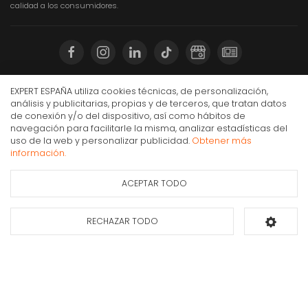
calidad a los consumidores.
Compra Online
EXPERT ESPAÑA utiliza cookies técnicas, de personalización,
análisis y publicitarias, propias y de terceros, que tratan datos
de conexión y/o del dispositivo, así como hábitos de
Mi cuenta y pedidos
navegación para facilitarle la misma, analizar estadísticas del
Vivanco VVAJACK25MFK cable de audio 2,5 m
Condiciones generales de compra
uso de la web y personalizar publicidad.
Obtener más
3,5mm Negro
información.
Gastos de envío
3,90€
Puesta en marcha y retirada
IVA Inc.
ACEPTAR TODO
Ficha de información
Consultar
Devoluciones
del producto
disponibilidad
Formas de pago
RECHAZAR TODO
Añadir al carrito
Apúntate a nuestra newsletter
Déjanos tus datos y te enviaremos información sobre nuestras ofertas y
promociones.