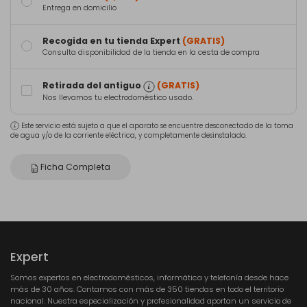
Entrega en domicilio
Recogida en tu tienda Expert
(GRATIS)
Consulta disponibilidad de la tienda en la cesta de compra
Retirada del antiguo
(GRATIS)
Nos llevamos tu electrodoméstico usado.
Este servicio está sujeto a que el aparato se encuentre desconectado de la toma
de agua y/o de la corriente eléctrica, y completamente desinstalado.
Ficha Completa
Expert
Somos expertos en electrodomésticos, informática y telefonía desde hace
más de 30 años. Contamos con más de 350 tiendas en todo el territorio
nacional. Nuestra especialización y profesionalidad aportan un servicio de