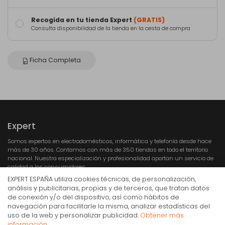
Recogida en tu tienda Expert
(GRATIS)
Consulta disponibilidad de la tienda en la cesta de compra
Ficha Completa
Expert
Somos expertos en electrodomésticos, informática y telefonía desde hace
más de 30 años. Contamos con más de 350 tiendas en todo el territorio
nacional. Nuestra especialización y profesionalidad aportan un servicio de
calidad a los consumidores.
EXPERT ESPAÑA utiliza cookies técnicas, de personalización,
análisis y publicitarias, propias y de terceros, que tratan datos
de conexión y/o del dispositivo, así como hábitos de
navegación para facilitarle la misma, analizar estadísticas del
Robot de cocina 2 en 1 Princess Nordic 220138, 5 L,
uso de la web y personalizar publicidad.
Obtener más
1.200 W
información.