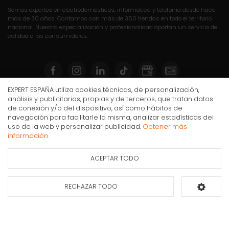
Somos expertos en electrodomésticos, informática y telefonía desde hace
más de 30 años. Contamos con más de 350 tiendas en todo el territorio
nacional. Nuestra especialización y profesionalidad aportan un servicio de
calidad a los consumidores.
EXPERT ESPAÑA utiliza cookies técnicas, de personalización,
análisis y publicitarias, propias y de terceros, que tratan datos
Compra Online
de conexión y/o del dispositivo, así como hábitos de
navegación para facilitarle la misma, analizar estadísticas del
Mi cuenta y pedidos
Aspirador escoba Bosch UNLIMITED 10 PROANIMAL
uso de la web y personalizar publicidad.
Obtener más
BCS1041PET, 18V, Flex Tube
Condiciones generales de compra
información.
Gastos de envío
ACEPTAR TODO
Puesta en marcha y retirada
Ficha de información
del producto
Devoluciones
RECHAZAR TODO
Añadir al carrito
Formas de pago
Apúntate a nuestra newsletter