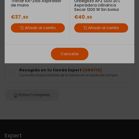
Tristar KR-2156 Aspirador
Orbegozo APZ 1200 20 L
polvo.
de mano
Aspiradora cilíndrica
Secar 1200 W Sin bolsa
•...
(Ver más)
€37
€40
,90
,90
Añadir al carrito
Añadir al carrito
Tipo de envío
Envío Básico
(9,90€)
Cancelar
Entrega en domicilio
Recogida en tu tienda Expert
(GRATIS)
Consulta disponibilidad de la tienda en la cesta de compra
Ficha Completa
Expert