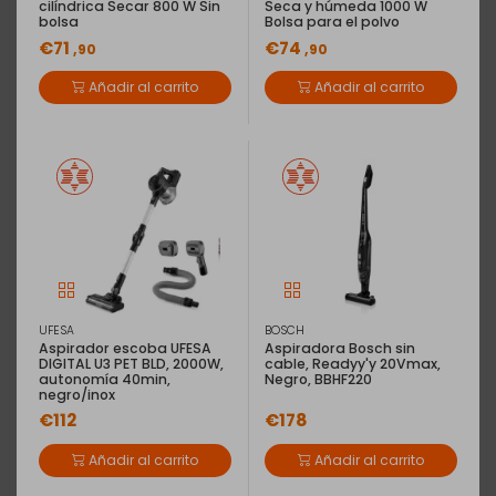
cilíndrica Secar 800 W Sin
Seca y húmeda 1000 W
bolsa
Bolsa para el polvo
€71
€74
,90
,90
Añadir al carrito
Añadir al carrito
UFESA
BOSCH
Aspirador escoba UFESA
Aspiradora Bosch sin
DIGITAL U3 PET BLD, 2000W,
cable, Readyy'y 20Vmax,
autonomía 40min,
Negro, BBHF220
negro/inox
€112
€178
Añadir al carrito
Añadir al carrito