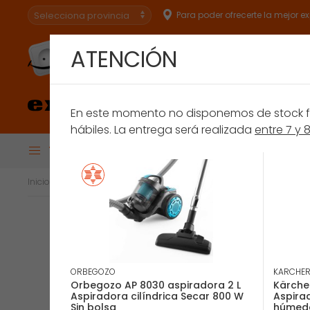
Para poder ofrecerte la mejor e
ATENCIÓN
Especialistas en
conectar.
En este momento no disponemos de stock fís
hábiles. La entrega será realizada
entre 7 y 
Todas las Categorías
BRU
Financiación
Extensión de Ga
Inicio
Pequeños electrodomésticos
Limpieza del hogar
Asp
ORBEGOZO
KARCHE
Orbegozo AP 8030 aspiradora 2 L
Kärcher
Aspiradora cilíndrica Secar 800 W
Aspira
Sin bolsa
húmeda