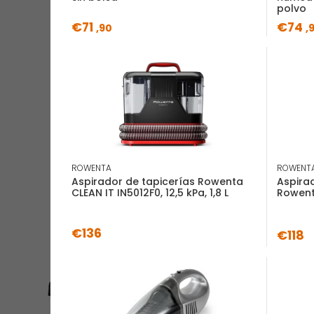
polvo
€71
€74
,90
,
ROWENTA
ROWENT
Aspirador de tapicerías Rowenta
Aspira
CLEAN IT IN5012F0, 12,5 kPa, 1,8 L
Rowen
€136
€118