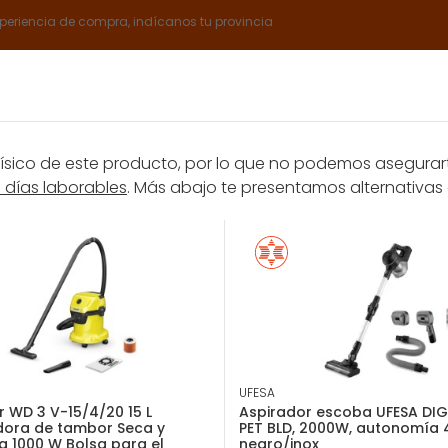
xperiencia de compra, indícanos tu provincia
Catálogos
Servicios Expert
Sobre nosotros
Club E
ico de este producto, por lo que no podemos asegurarte
8 días laborables
. Más abajo te presentamos alternativas 
rantía
Promociones
iradores
Rowenta X-NANO ESSENTIAL RH1129 aspiradora de mano Púrpur
EAN: 3221616037687
Rowenta X-NANO E
mano Púrpura, Al
R
UFESA
 WD 3 V-15/4/20 15 L
Aspirador escoba UFESA DIG
dora de tambor Seca y
PET BLD, 2000W, autonomía 
 1000 W Bolsa para el
negro/inox