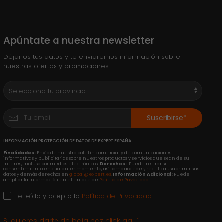
Apúntate a nuestra newsletter
Déjanos tus datos y te enviaremos información sobre
nuestras ofertas y promociones.
Suscribirse*
INFORMACIÓN PROTECCIÓN DE DATOS DE EXPERT ESPAÑA
Finalidades:
Envío de nuestro boletín comercial y de comunicaciones
informativas y publicitarias sobre nuestros productos y servicios que sean de su
interés, incluso por medios electrónicos.
Derechos:
Puede retirar su
consentimiento en cualquier momento, así como acceder, rectificar, suprimir sus
datos y demás derechos en
global@expert.es
.
Información Adicional:
Puede
ampliar la información en el enlace de
Política de Privacidad
.
He leído y acepto la
Política de Privacidad
Si quieres darte de baja haz click aquí