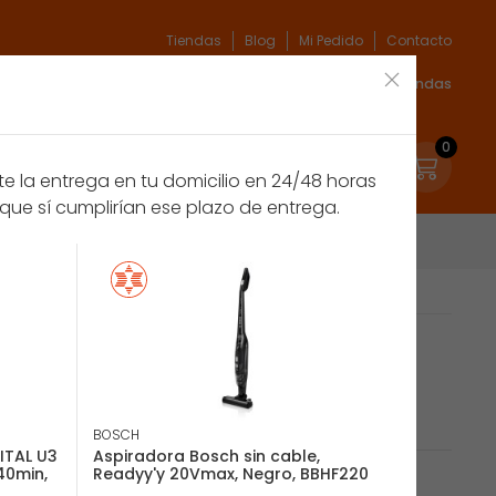
Tiendas
Blog
Mi Pedido
Contacto
xpert
Espíritu verde
Marcas
Acceso Tiendas
0
 la entrega en tu domicilio en 24/48 horas
que sí cumplirían ese plazo de entrega.
a, Aluminio Sin bolsa
SSENTIAL RH1129 aspiradora de
uminio Sin bolsa
BOSCH
ITAL U3
Aspiradora Bosch sin cable,
40min,
Readyy'y 20Vmax, Negro, BBHF220