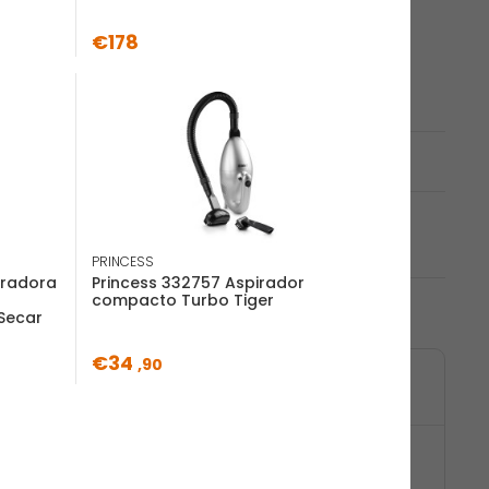
Añadir al carrito
€178
rísticas
generales
oba 2 en 1, Sin bolsa, Púrpura, Aluminio, 0,4 L,
PRINCESS
iradora
Princess 332757 Aspirador
compacto Turbo Tiger
Secar
€34
,90
a Expert
(GRATIS)
de la tienda en la cesta de compra