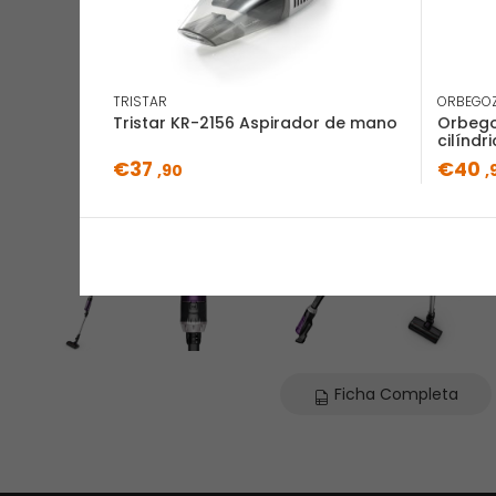
TRISTAR
ORBEGO
Tristar KR-2156 Aspirador de mano
Orbego
cilíndr
€37
€40
,90
,
Ficha Completa