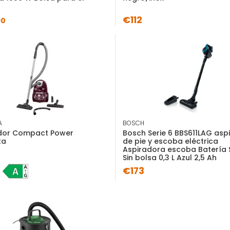
€112
Ficha de información
90
del producto
Descripción
Caracte
Rowenta RH1129, Aspiradora esc
Rectangular, Secar
A
BOSCH
dor Compact Power
Bosch Serie 6 BBS611LAG asp
ta
de pie y escoba eléctrica
Tipo de envío
Aspiradora escoba Batería 
Sin bolsa 0,3 L Azul 2,5 Ah
€173
Envío Básico
(9,90€)
Entrega en domicilio
Recogida en tu tiend
Consulta disponibilidad 