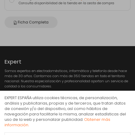
Consulta disponibilidad de la tienda en la cesta de compra
Ficha Completa
Expert
Somos expertos en electrodomésticos, informática y telefonía desde hace
más de 30 años. Contamos con más de 350 tiendas en todo el territorio
nacional. Nuestra especialización y profesionalidad aportan un servicio de
calidad a los consumidores.
EXPERT ESPAÑA utiliza cookies técnicas, de personalización,
análisis y publicitarias, propias y de terceros, que tratan datos
de conexión y/o del dispositivo, así como hábitos de
navegación para facilitarle la misma, analizar estadísticas del
Aspirador sin bolsa Rowenta Green Force Cyclonic
uso de la web y personalizar publicidad.
Obtener más
Max RO7B11
Compra Online
información.
155€
IVA Inc.