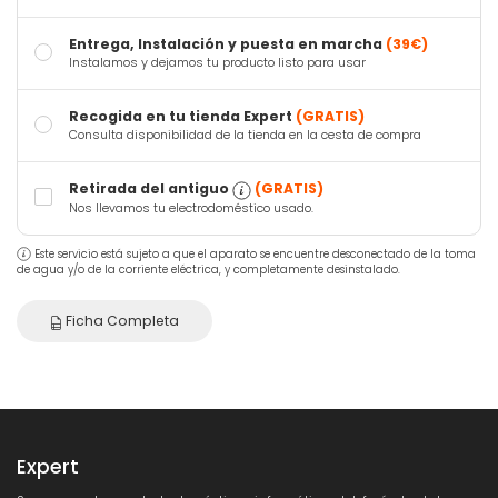
Entrega, Instalación y puesta en marcha
(39€)
Instalamos y dejamos tu producto listo para usar
Recogida en tu tienda Expert
(GRATIS)
Consulta disponibilidad de la tienda en la cesta de compra
Retirada del antiguo
(GRATIS)
Nos llevamos tu electrodoméstico usado.
Este servicio está sujeto a que el aparato se encuentre desconectado de la toma
de agua y/o de la corriente eléctrica, y completamente desinstalado.
Ficha Completa
Expert