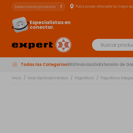
Para poder ofrecerte la mejor e
Especialistas en
conectar.
Todas las Categorías
BRU
Financiación
Extensión de Ga
Inicio
Gran Electrodoméstico
Frigoríficos
Frigoríficos Integr