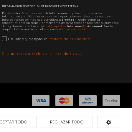
INFORMACIÓN PROTECCIÓN DE DATOS DE EXPERT ESPAÑA
Finalidades:
Envío de nuestro boletín comercial y de comunicaciones
informativas y publicitarias sobre nuestros productos y servicios que sean de su
interés, incluso por medios electrónicos.
Derechos:
Puede retirar su
consentimiento en cualquier momento, así como acceder, rectificar, suprimir sus
datos y demás derechos en
global@expert.es
.
Información Adicional:
Puede
ampliar la información en el enlace de
Política de Privacidad
.
He leído y acepto la
Política de Privacidad
Si quieres darte de baja haz click aquí
CEPTAR TODO
RECHAZAR TODO