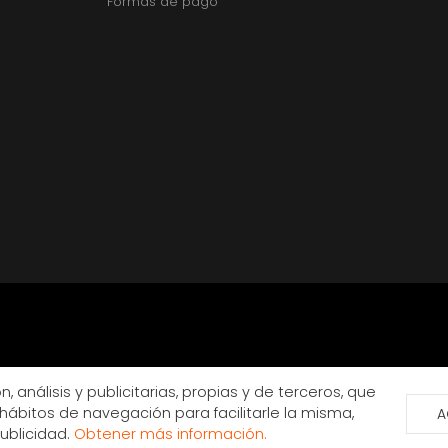
Formas de pago
, análisis y publicitarias, propias y de terceros, que
hábitos de navegación para facilitarle la misma,
A
publicidad.
Obtener más información.