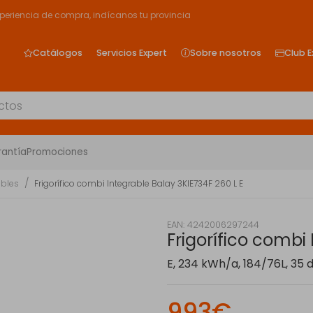
xperiencia de compra, indícanos tu provincia
Catálogos
Servicios Expert
Sobre nosotros
Club E
rantía
Promociones
ables
Frigorífico combi Integrable Balay 3KIE734F 260 L E
EAN: 4242006297244
Frigorífico combi
E, 234 kWh/a, 184/76L, 35 
993€