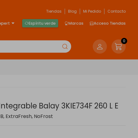
Tiendas
Blog
Mi Pedido
Contacto
xpert
Espíritu verde
Marcas
Acceso Tiendas
0
 Integrable Balay 3KIE734F 260 L E
dB, ExtraFresh, NoFrost