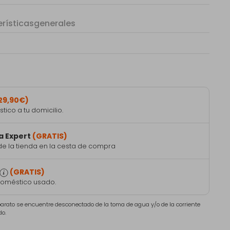
rísticas
generales
29,90€)
ico a tu domicilio.
a Expert
(GRATIS)
de la tienda en la cesta de compra
(GRATIS)
doméstico usado.
aparato se encuentre desconectado de la toma de agua y/o de la corriente
do.