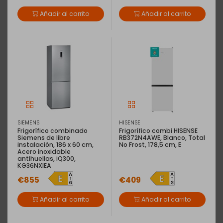
Añadir al carrito
Añadir al carrito
SIEMENS
HISENSE
Frigorífico combinado
Frigorífico combi HISENSE
Siemens de libre
RB372N4AWE, Blanco, Total
instalación, 186 x 60 cm,
No Frost, 178,5 cm, E
Acero inoxidable
antihuellas, iQ300,
KG36NXIEA
€855
€409
Añadir al carrito
Añadir al carrito