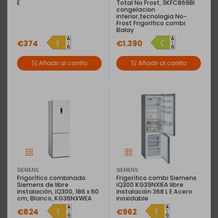
E
Total No Frost, 3KFC869BI
congelacion
inferior,tecnologia No-
Frost Frigorífico combi
Balay
€374
€1.390
Añadir al carrito
Añadir al carrito
SIEMENS
SIEMENS
Frigorífico combinado
Frigorífico combi Siemens
Siemens de libre
iQ300 KG39NXIEA libre
instalación, iQ300, 186 x 60
instalación 368 L E Acero
cm, Blanco, KG36NXWEA
inoxidable
€824
€962