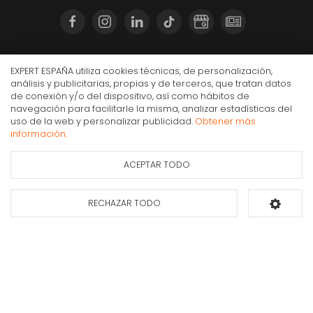
Compra Online
EXPERT ESPAÑA utiliza cookies técnicas, de personalización,
análisis y publicitarias, propias y de terceros, que tratan datos
Mi cuenta y pedidos
de conexión y/o del dispositivo, así como hábitos de
Condiciones generales de compra
navegación para facilitarle la misma, analizar estadísticas del
uso de la web y personalizar publicidad.
Obtener más
Gastos de envío
RECAMBIO AFEITADORA BRAUN 32B
información.
Puesta en marcha y retirada
42,90€
IVA Inc.
Devoluciones
ACEPTAR TODO
Ficha de información
Consultar
del producto
disponibilidad
Formas de pago
RECHAZAR TODO
Añadir al carrito
Apúntate a nuestra newsletter
Déjanos tus datos y te enviaremos información sobre nuestras ofertas y
promociones.