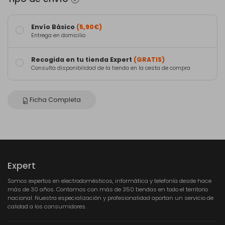
Envío Básico
(5,90€)
Entrega en domicilio
Recogida en tu tienda Expert
(GRATIS)
Consulta disponibilidad de la tienda en la cesta de compra
Ficha Completa
Expert
Somos expertos en electrodomésticos, informática y telefonía desde hace
más de 30 años. Contamos con más de 350 tiendas en todo el territorio
nacional. Nuestra especialización y profesionalidad aportan un servicio de
calidad a los consumidores.