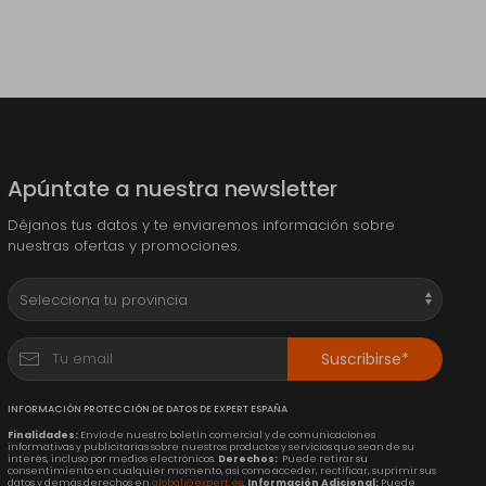
Apúntate a nuestra newsletter
Déjanos tus datos y te enviaremos información sobre
nuestras ofertas y promociones.
Suscribirse*
INFORMACIÓN PROTECCIÓN DE DATOS DE EXPERT ESPAÑA
Finalidades:
Envío de nuestro boletín comercial y de comunicaciones
informativas y publicitarias sobre nuestros productos y servicios que sean de su
interés, incluso por medios electrónicos.
Derechos:
Puede retirar su
consentimiento en cualquier momento, así como acceder, rectificar, suprimir sus
datos y demás derechos en
global@expert.es
.
Información Adicional:
Puede