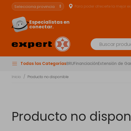
Para poder ofrecerte la mejor e
Especialistas en
conectar.
Todas las Categorías
BRU
Financiación
Extensión de Ga
Inicio
Producto no disponible
Producto no dispon