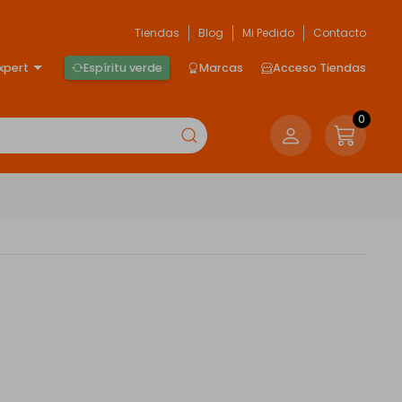
Tiendas
Blog
Mi Pedido
Contacto
xpert
Espíritu verde
Marcas
Acceso Tiendas
0