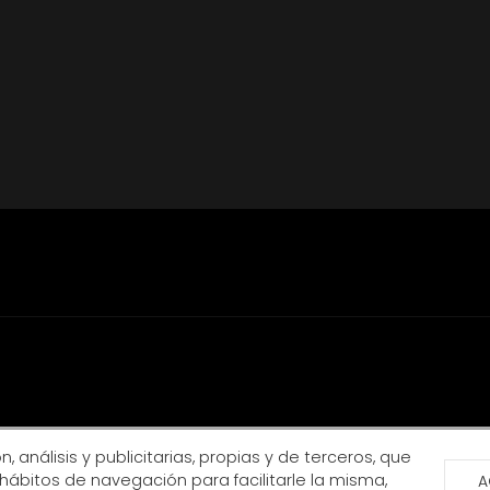
, análisis y publicitarias, propias y de terceros, que
hábitos de navegación para facilitarle la misma,
A