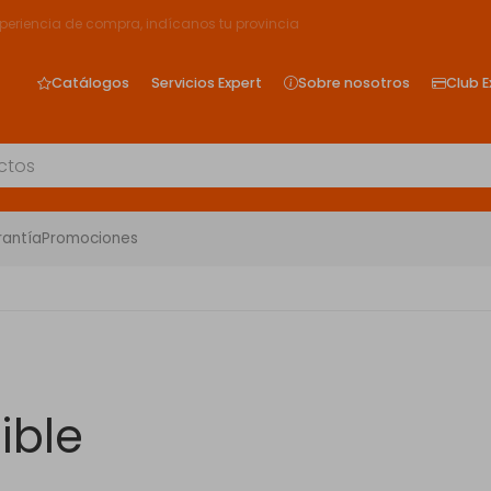
xperiencia de compra, indícanos tu provincia
Catálogos
Servicios Expert
Sobre nosotros
Club E
rantía
Promociones
ible