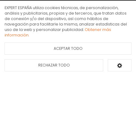
Mi cuenta y pedidos
EXPERT ESPAÑA utiliza cookies técnicas, de personalización,
Condiciones generales de compra
análisis y publicitarias, propias y de terceros, que tratan datos
de conexión y/o del dispositivo, así como hábitos de
Gastos de envío
navegación para facilitarle la misma, analizar estadísticas del
Multistyler Rowenta 9 en 1 looks infinitos Karl
Puesta en marcha y retirada
uso de la web y personalizar publicidad.
Obtener más
Lagerfeld CF422L
información.
Devoluciones
37,90€
IVA Inc.
Formas de pago
ACEPTAR TODO
Ficha de información
Consultar
del producto
disponibilidad
Apúntate a nuestra newsletter
RECHAZAR TODO
Añadir al carrito
Déjanos tus datos y te enviaremos información sobre nuestras ofertas y
promociones.
Suscribirse*
INFORMACIÓN PROTECCIÓN DE DATOS DE EXPERT ESPAÑA
Finalidades:
Envío de nuestro boletín comercial y de comunicaciones informativas y publicitarias sobre
nuestros productos y servicios que sean de su interés, incluso por medios electrónicos.
Derechos:
Puede
retirar su consentimiento en cualquier momento, así como acceder, rectificar, suprimir sus datos y demás