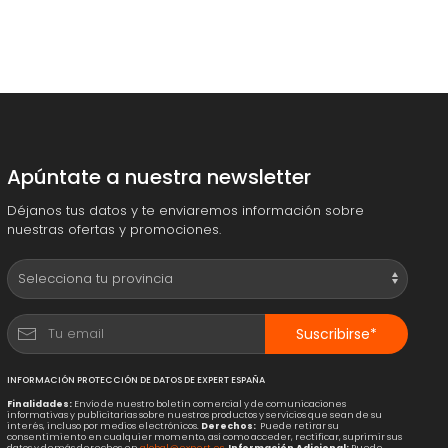
Apúntate a nuestra newsletter
Déjanos tus datos y te enviaremos información sobre
nuestras ofertas y promociones.
Suscribirse*
INFORMACIÓN PROTECCIÓN DE DATOS DE EXPERT ESPAÑA
Finalidades:
Envío de nuestro boletín comercial y de comunicaciones
informativas y publicitarias sobre nuestros productos y servicios que sean de su
interés, incluso por medios electrónicos.
Derechos:
Puede retirar su
consentimiento en cualquier momento, así como acceder, rectificar, suprimir sus
datos y demás derechos en
global@expert.es
.
Información Adicional:
Puede