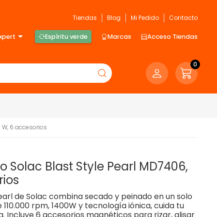
Tiendas
Blog
Mi Pedido
Contacto
xpert
Espíritu verde
Marcas
Acceso Tiendas
0
0 W, 6 accesorios
 Solac Blast Style Pearl MD7406,
rios
Pearl de Solac combina secado y peinado en un solo
e 110.000 rpm, 1400W y tecnología iónica, cuida tu
. Incluye 6 accesorios magnéticos para rizar, alisar