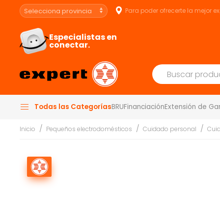
Para poder ofrecerte la mejor e
Especialistas en
conectar.
Todas las Categorías
BRU
Financiación
Extensión de Ga
Inicio
Pequeños electrodomésticos
Cuidado personal
Cuid