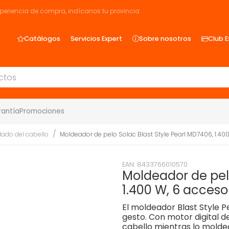
xperiencia de compra, indícanos tu provincia
Catálogos
Servicios Expert
Sobre nosotros
Club E
rantía
Promociones
ado del cabello
Moldeador de pelo Solac Blast Style Pearl MD7406, 1.40
EAN: 8433766010570
Moldeador de pelo
1.400 W, 6 acceso
El moldeador Blast Style 
gesto. Con motor digital d
cabello mientras lo moldea