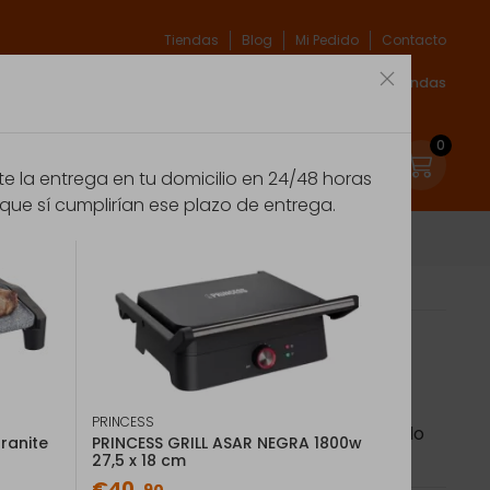
Tiendas
Blog
Mi Pedido
Contacto
xpert
Espíritu verde
Marcas
Acceso Tiendas
0
 la entrega en tu domicilio en 24/48 horas
que sí cumplirían ese plazo de entrega.
3600 Sartén parrilla Ovalado
0 Sartén parrilla Ovalado
uperficie antiadherente Asas de goma incluida
PRINCESS
raíbles para facilitar la limpieza Apto para todo
ranite
PRINCESS GRILL ASAR NEGRA 1800w
vavajillas Superficie cocción: 1,5 x 22,5 x 29 cm
27,5 x 18 cm
€40