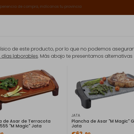
xperiencia de compra, indícanos tu provincia
Catálogos
Servicios Expert
Sobre nosotros
Club E
ico de este producto, por lo que no podemos asegurarte
8 días laborables
. Más abajo te presentamos alternativas 
rantía
Promociones
ectrodomésticos
Parrillas eléctricas, barbacoas y grills
Orbegozo GDB 
EAN: 8436044532320
Orbegozo GDB 360
Recubrimiento de piedra S
JATA
Diseño ergonómico Asas ext
a de Asar de Terracota
Plancha de Asar "M Magic" G
tipo de fuegos Apto para la
 555 "M Magic" Jata
Jata
€62