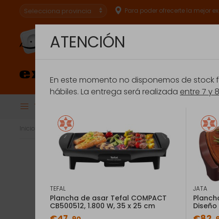
Para poder ofrecerte la mejor e
ATENCIÓN
Especialistas en
conectar.
En este momento no disponemos de stock fís
hábiles. La entrega será realizada
entre 7 y 
Todas las Categorías
BRU
Financiación
Extensión de Ga
Inicio
Pequeños electrodomésticos
Cocinar con pequeños el
TEFAL
JATA
Plancha de asar Tefal COMPACT
Planch
CB500512, 1.800 W, 35 x 25 cm
Diseño
€47
€82