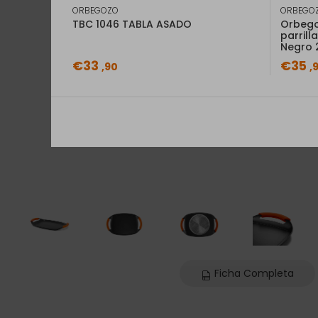
ORBEGOZO
ORBEGO
TBC 1046 TABLA ASADO
Orbego
parrill
Negro 
€33
€35
,90
,
Ficha Completa