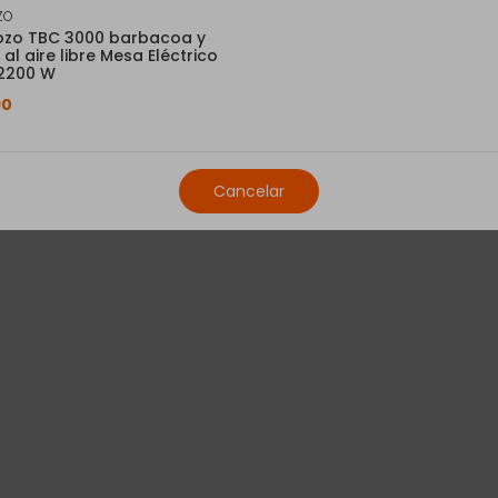
ZO
Recogida en tu tiend
zo TBC 3000 barbacoa y
a al aire libre Mesa Eléctrico
Consulta disponibilidad 
2200 W
90
Cancelar