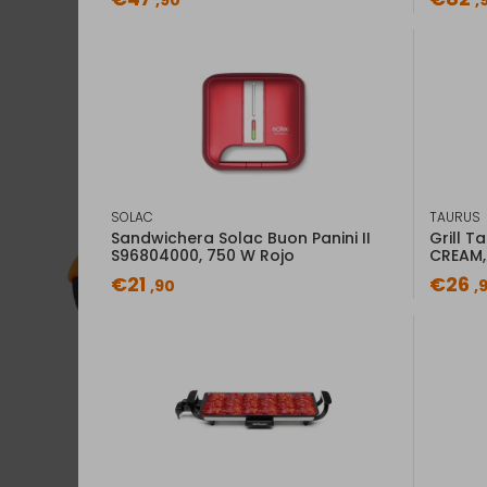
,90
,
SOLAC
TAURUS
Sandwichera Solac Buon Panini II
Grill T
S96804000, 750 W Rojo
CREAM,
€21
€26
,90
,