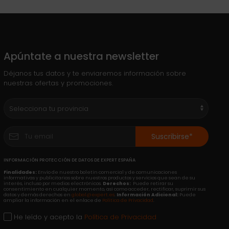
Apúntate a nuestra newsletter
Déjanos tus datos y te enviaremos información sobre
nuestras ofertas y promociones.
Suscribirse*
INFORMACIÓN PROTECCIÓN DE DATOS DE EXPERT ESPAÑA
Finalidades:
Envío de nuestro boletín comercial y de comunicaciones
informativas y publicitarias sobre nuestros productos y servicios que sean de su
interés, incluso por medios electrónicos.
Derechos:
Puede retirar su
consentimiento en cualquier momento, así como acceder, rectificar, suprimir sus
datos y demás derechos en
global@expert.es
.
Información Adicional:
Puede
ampliar la información en el enlace de
Política de Privacidad
.
He leído y acepto la
Política de Privacidad