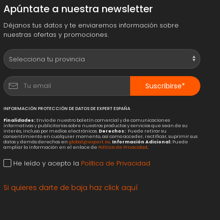
Apúntate a nuestra newsletter
Déjanos tus datos y te enviaremos información sobre
nuestras ofertas y promociones.
Suscribirse*
INFORMACIÓN PROTECCIÓN DE DATOS DE EXPERT ESPAÑA
Finalidades:
Envío de nuestro boletín comercial y de comunicaciones
informativas y publicitarias sobre nuestros productos y servicios que sean de su
interés, incluso por medios electrónicos.
Derechos:
Puede retirar su
consentimiento en cualquier momento, así como acceder, rectificar, suprimir sus
datos y demás derechos en
global@expert.es
.
Información Adicional:
Puede
ampliar la información en el enlace de
Política de Privacidad
.
He leído y acepto la
Política de Privacidad
Si quieres darte de baja haz click aquí