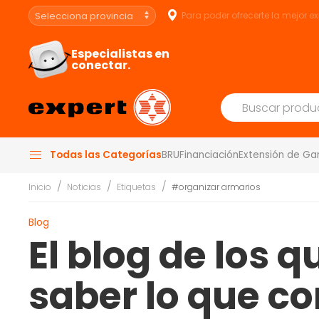
Para poder ofrecerte la mejor e
Especialistas en
conectar.
Todas las Categorías
BRU
Financiación
Extensión de Ga
Inicio
Noticias
Etiquetas
#organizar armarios
Blog
El blog de los 
saber lo que c