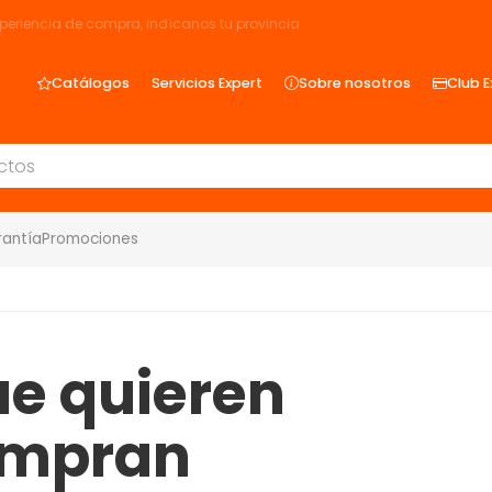
xperiencia de compra, indícanos tu provincia
Catálogos
Servicios Expert
Sobre nosotros
Club E
rantía
Promociones
que quieren
ompran