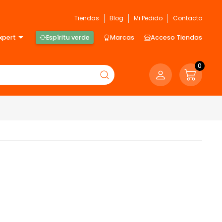
Tiendas
Blog
Mi Pedido
Contacto
xpert
Espíritu verde
Marcas
Acceso Tiendas
0