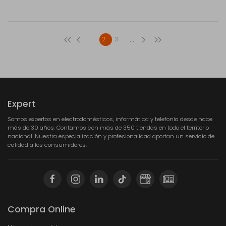
...
1
2
3
Expert
Somos expertos en electrodomésticos, informática y telefonía desde hace
más de 30 años. Contamos con más de 350 tiendas en todo el territorio
nacional. Nuestra especialización y profesionalidad aportan un servicio de
calidad a los consumidores.
Compra Online