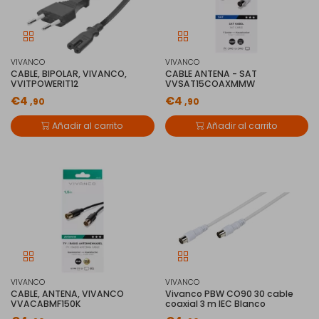
VIVANCO
VIVANCO
CABLE, BIPOLAR, VIVANCO,
CABLE ANTENA - SAT
VVITPOWERIT12
VVSAT15COAXMMW
€4
€4
,90
,90
Añadir al carrito
Añadir al carrito
VIVANCO
VIVANCO
CABLE, ANTENA, VIVANCO
Vivanco PBW CO90 30 cable
VVACABMF150K
coaxial 3 m IEC Blanco