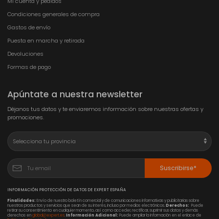
Mi cuenta y pedidos
Condiciones generales de compra
Gastos de envío
Puesta en marcha y retirada
Devoluciones
Formas de pago
Apúntate a nuestra newsletter
Déjanos tus datos y te enviaremos información sobre nuestras ofertas y
promociones.
Suscribirse*
INFORMACIÓN PROTECCIÓN DE DATOS DE EXPERT ESPAÑA
Finalidades:
Envío de nuestro boletín comercial y de comunicaciones informativas y publicitarias sobre
nuestros productos y servicios que sean de su interés, incluso por medios electrónicos.
Derechos:
Puede
retirar su consentimiento en cualquier momento, así como acceder, rectificar, suprimir sus datos y demás
derechos en
global@expert.es
.
Información Adicional:
Puede ampliar la información en el enlace de