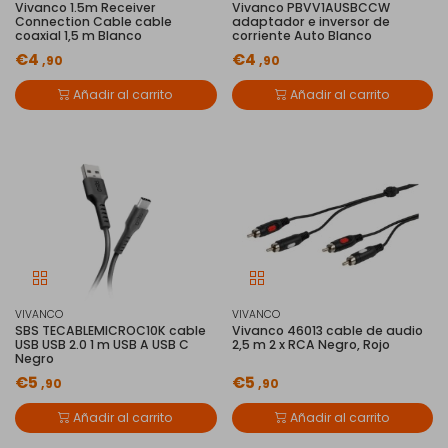
Vivanco 1.5m Receiver
Vivanco PBVV1AUSBCCW
Connection Cable cable
adaptador e inversor de
coaxial 1,5 m Blanco
corriente Auto Blanco
€4
€4
,90
,90
Añadir al carrito
Añadir al carrito
VIVANCO
VIVANCO
SBS TECABLEMICROC10K cable
Vivanco 46013 cable de audio
USB USB 2.0 1 m USB A USB C
2,5 m 2 x RCA Negro, Rojo
Negro
€5
€5
,90
,90
Añadir al carrito
Añadir al carrito