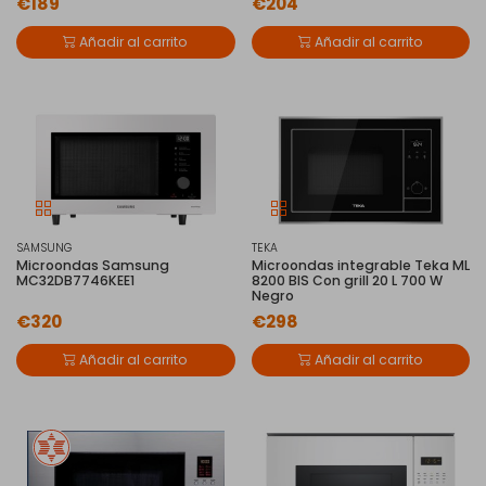
€189
€204
Añadir al carrito
Añadir al carrito
SAMSUNG
TEKA
Microondas Samsung
Microondas integrable Teka ML
MC32DB7746KEE1
8200 BIS Con grill 20 L 700 W
Negro
€320
€298
Añadir al carrito
Añadir al carrito