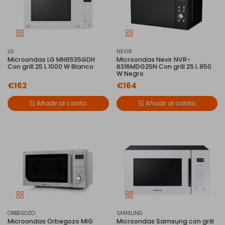
LG
NEVIR
Microondas LG MH6535GDH
Microondas Nevir NVR-
Con grill 25 L 1000 W Blanco
6316MDG25N Con grill 25 L 850
W Negro
€162
€164
Añadir al carrito
Añadir al carrito
ORBEGOZO
SAMSUNG
Microondas Orbegozo MIG
Microondas Samsung con grill