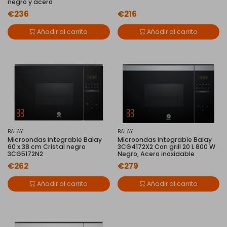
negro y acero
€236
€216
Añadir al carrito
Añadir al carrito
BALAY
BALAY
Microondas integrable Balay
Microondas integrable Balay
60 x 38 cm Cristal negro
3CG4172X2 Con grill 20 L 800 W
3CG5172N2
Negro, Acero inoxidable
€262
€279
Añadir al carrito
Añadir al carrito