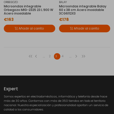
ORBEGOZO
BALAY
Microondas integrable
Microondas integrable Balay
Orbegozo MIG-2325 23 L 900 W
60 x 38 cm Acero inoxidable
Acero inoxidable
3CG6112X3
€163
€178
Añadir al carrito
Añadir al carrito
...
...
2
3
4
Expert
Somos expertos en electrodomésticos, informática y telefonía desde hace
más de 30 años. Contamos con más de 350 tiendas en todo el territorio
nacional. Nuestra especialización y profesionalidad aportan un servicio de
calidad a los consumidores.