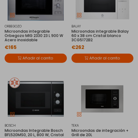
ORBEGOZO
BALAY
Microondas integrable
Microondas integrable Balay
Orbegozo MIG 2330 23 L 900 W
60 x 38 cm Cristal blanco
Acero inoxidable
3CG5172B2
€165
€262
Añadir al carrito
Añadir al carrito
BOSCH
TEKA
Microondas Integrable Bosch
Microondas de integración +
BFL520MS0, 20 L, 800 W, Cristal
Grill de 20L