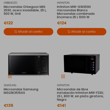
ORBEGOZO
INFINITON
Microondas Orbegozo MIG
Infiniton MW-GW2590
2530, acero inoxidable, 25 L,
microondas Blanco
900 W, Grill
Microondas combinado
Encimera 25 L 1000 W
€122
€124
Añadir al carrito
Añadir al carrito
SAMSUNG
INFINITON
Microondas Samsung
Microondas de libre
MG23K3515AS
instalación Infiniton MW-F230,
23 L, 800 W, sin plato giratorio,
Negro
€136
€141