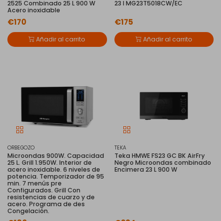
2525 Combinado 25 L 900 W
23 l MG23T5018CW/EC
Acero inoxidable
€170
€175
Añadir al carrito
Añadir al carrito
ORBEGOZO
TEKA
Microondas 900W. Capacidad
Teka HMWE FS23 GC BK AirFry
25 L. Grill 1.950W. Interior de
Negro Microondas combinado
acero inoxidable. 6 niveles de
Encimera 23 L 900 W
potencia. Temporizador de 95
min. 7 menús pre
Configurados. Grill Con
resistencias de cuarzo y de
acero. Programa de des
Congelación.